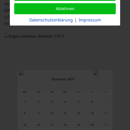
71263 Weil der Stadt
Ablehnen
07033 / 69 23 902
info@logl-bw.de
Datenschutzerklärung
|
Impressum
www.logl-bw.de
Dezember 2025
Mo
Di
Mi
Do
Fr
Sa
So
1
2
3
4
5
6
7
8
9
10
11
12
13
14
15
16
17
18
19
20
21