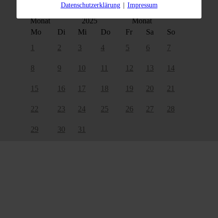
Datenschutzerklärung
|
Impressum
Dezember
2025
Mo
Di
Mi
Do
Fr
Sa
So
1
2
3
4
5
6
7
8
9
10
11
12
13
14
15
16
17
18
19
20
21
22
23
24
25
26
27
28
29
30
31