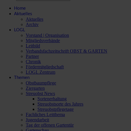
Home
Aktuelles
Aktuelles
Archiv
LOGL
Vorstand | Organisation
Mitgliedsverbände
Leitbild
Verbandsfachzeitschrift OBST & GARTEN
Partner
Chronik
Fördermitgliedschaft
LOGL Zentrum
Themen
Obstbaumpflege
Ziergarten
Streuobst News
Sortenerhaltung
Streuobstsorte des Jahres
Streuobstpflegetage
Fachliches Leitthema
Jugendarbeit
Tag der offenen Gartentür
Gartenschau