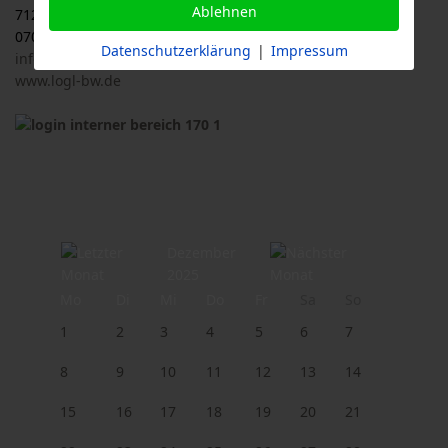
Ablehnen
71263 Weil der Stadt
07033 / 69 23 902
Datenschutzerklärung
|
Impressum
info@logl-bw.de
www.logl-bw.de
Dezember
2025
Mo
Di
Mi
Do
Fr
Sa
So
1
2
3
4
5
6
7
8
9
10
11
12
13
14
15
16
17
18
19
20
21