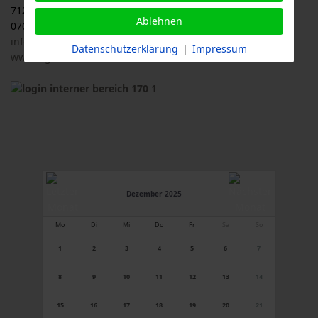
71263 Weil der Stadt
Ablehnen
07033 / 69 23 902
info@logl-bw.de
Datenschutzerklärung
|
Impressum
www.logl-bw.de
Dezember 2025
Mo
Di
Mi
Do
Fr
Sa
So
1
2
3
4
5
6
7
8
9
10
11
12
13
14
15
16
17
18
19
20
21