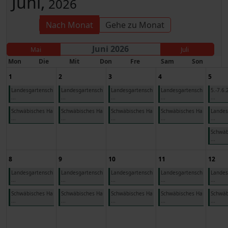
Juni,
2026
Nach Monat
Gehe zu Monat
Juni 2026
Mai
Juli
Mon
Die
Mit
Don
Fre
Sam
Son
1
2
3
4
5
Landesgartensch
Landesgartensch
Landesgartensch
Landesgartensch
5.-7.6
...
...
...
...
...
Schwäbisches Ha
Schwäbisches Ha
Schwäbisches Ha
Schwäbisches Ha
Landes
...
...
...
...
...
Schwäb
...
8
9
10
11
12
Landesgartensch
Landesgartensch
Landesgartensch
Landesgartensch
Landes
...
...
...
...
...
Schwäbisches Ha
Schwäbisches Ha
Schwäbisches Ha
Schwäbisches Ha
Schwäb
...
...
...
...
...