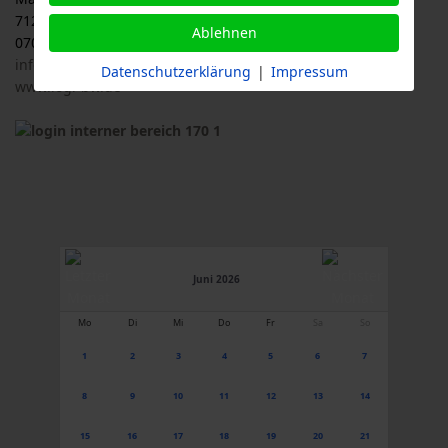
71263 Weil der Stadt
Ablehnen
07033 / 69 23 902
info@logl-bw.de
Datenschutzerklärung
|
Impressum
www.logl-bw.de
Juni 2026
Mo
Di
Mi
Do
Fr
Sa
So
1
2
3
4
5
6
7
8
9
10
11
12
13
14
15
16
17
18
19
20
21