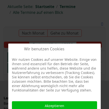
Aktuelle Seite:
Startseite
Termine
Alle Termine auf einen Blick
Nach Monat
Gehe zu Monat
Freitag, 12. Juni 2026
Vorheriger Tag
Folgetag
Wir benutzen Cookies
Landesgartenschau Ellwangen 2026
Wir nutzen Cookies auf unserer Website. Einige von
ihnen sind essenziell für den Betrieb der Seite,
Schwäbisches Hanami Streuobstparadies
während andere uns helfen, diese Website und die
Nutzererfahrung zu verbessern (Tracking Cookies).
Sie können selbst entscheiden, ob Sie die Cookies
zulassen möchten. Bitte beachten Sie, dass bei
einer Ablehnung womöglich nicht mehr alle
Funktionalitäten der Seite zur Verfügung stehen.
Landesverband für Obstbau, Garten und Landschaft
Baden-Württemberg e.V., LOGL
Akzeptieren
Malersbuckel 11