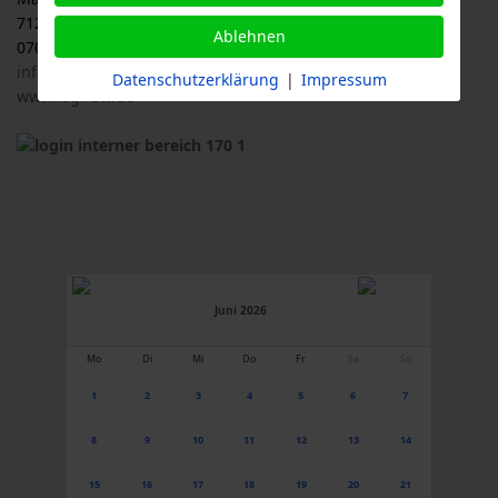
71263 Weil der Stadt
Ablehnen
07033 / 69 23 902
info@logl-bw.de
Datenschutzerklärung
|
Impressum
www.logl-bw.de
Juni 2026
Mo
Di
Mi
Do
Fr
Sa
So
1
2
3
4
5
6
7
8
9
10
11
12
13
14
15
16
17
18
19
20
21