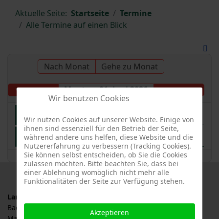
Aktuelle Seite:
Startseite
Termine
Alle Termine auf einen Blick
Nach Monat
Gehe zu Monat
Montag, 01. Juni 2026
Vorheriger Tag
Folgetag
Wir benutzen Cookies
Landesgartenschau Ellwangen 2026
Wir nutzen Cookies auf unserer Website. Einige von
ihnen sind essenziell für den Betrieb der Seite,
Schwäbisches Hanami Streuobstparadies
während andere uns helfen, diese Website und die
Nutzererfahrung zu verbessern (Tracking Cookies).
Sie können selbst entscheiden, ob Sie die Cookies
zulassen möchten. Bitte beachten Sie, dass bei
einer Ablehnung womöglich nicht mehr alle
Funktionalitäten der Seite zur Verfügung stehen.
Landesverband für Obstbau, Garten und Landschaft
Baden-Württemberg e.V., LOGL
Akzeptieren
Malersbuckel 11