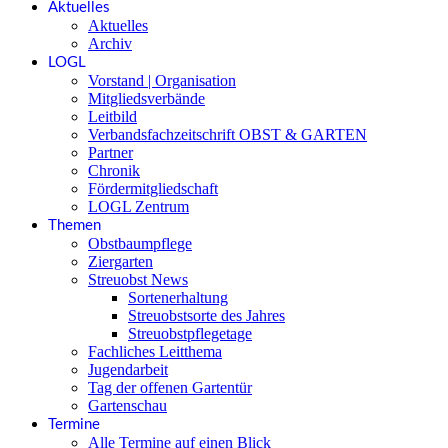
Aktuelles
Aktuelles
Archiv
LOGL
Vorstand | Organisation
Mitgliedsverbände
Leitbild
Verbandsfachzeitschrift OBST & GARTEN
Partner
Chronik
Fördermitgliedschaft
LOGL Zentrum
Themen
Obstbaumpflege
Ziergarten
Streuobst News
Sortenerhaltung
Streuobstsorte des Jahres
Streuobstpflegetage
Fachliches Leitthema
Jugendarbeit
Tag der offenen Gartentür
Gartenschau
Termine
Alle Termine auf einen Blick