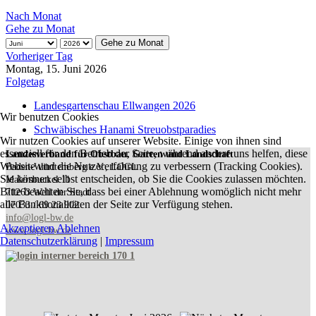
Nach Monat
Gehe zu Monat
Gehe zu Monat
Vorheriger Tag
Montag, 15. Juni 2026
Folgetag
Landesgartenschau Ellwangen 2026
Wir benutzen Cookies
Schwäbisches Hanami Streuobstparadies
Wir nutzen Cookies auf unserer Website. Einige von ihnen sind
essenziell für den Betrieb der Seite, während andere uns helfen, diese
Landesverband für Obstbau, Garten und Landschaft
Website und die Nutzererfahrung zu verbessern (Tracking Cookies).
Baden-Württemberg e.V., LOGL
Sie können selbst entscheiden, ob Sie die Cookies zulassen möchten.
Malersbuckel 11
Bitte beachten Sie, dass bei einer Ablehnung womöglich nicht mehr
71263 Weil der Stadt
alle Funktionalitäten der Seite zur Verfügung stehen.
07033 / 69 23 902
info@logl-bw.de
Akzeptieren
Ablehnen
www.logl-bw.de
Datenschutzerklärung
|
Impressum