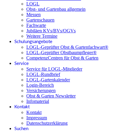
LOGL
Obst- und Gartenbau allgemein
Messen
Gartenschauen
Fachwarte
Jubiläen KVs/BVs/OGVs
Weitere Termine
Schulungsangebote
LOGL-Geprüfter Obst & Gartenfachwart®
LOGL-Geprüfter Obstbaumpfleger®
CompetenzCentren für Obst & Garten
Service
Service für LOGL-Mitglieder
LOGL-Rundbrief
LOGL-Gartenkalender
Login-Bereich
Versicherungen
Obst & Garten Newsletter
Infomaterial
Kontakt
Kontakt
Impressum
Datenschutzerklärung
Suchen