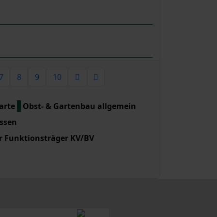
te der Paginierungsliste
7
8
9
10
arte
Obst- & Gartenbau allgemein
ssen
r Funktionsträger KV/BV