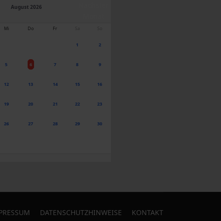
August 2026
Mi
Do
Fr
Sa
So
1
2
5
6
7
8
9
12
13
14
15
16
19
20
21
22
23
26
27
28
29
30
PRESSUM
DATENSCHUTZHINWEISE
KONTAKT