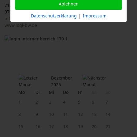
Ablehnen
71263 Weil der Stadt
07033 / 69 23 902
Datenschutzerklärung
|
Impressum
info@logl-bw.de
www.logl-bw.de
Dezember
2025
Mo
Di
Mi
Do
Fr
Sa
So
1
2
3
4
5
6
7
8
9
10
11
12
13
14
15
16
17
18
19
20
21