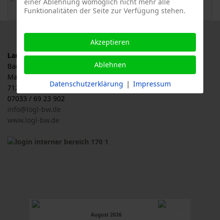
einer Ablehnung womöglich nicht mehr alle
Funktionalitäten der Seite zur Verfügung stehen.
Akzeptieren
Landesverband für Obstbau, Garten und Landschaft
Ablehnen
Baden-Württemberg e.V., LOGL
Malersbuckel 11
Datenschutzerklärung
|
Impressum
71263 Weil der Stadt
07033 / 69 23 902
info@logl-bw.de
www.logl-bw.de
August 2026