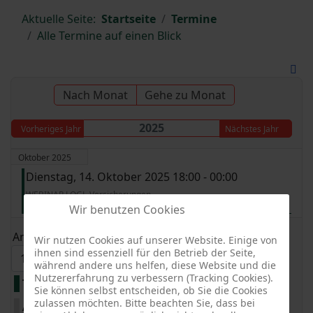
Aktuelle Seite:
Startseite
Termine
Alle Termine auf einen Blick
Nach Monat
Gehe zu Monat
2025
Vorheriges Jahr
Nächstes Jahr
Oktober 2025
Dienstag, 14. Oktober 2025 18:00 - 00:00
WEBINAR LOGL-Versicherungen
Wir benutzen Cookies
Limite der Paginierungsliste
Anzeige #
Wir nutzen Cookies auf unserer Website. Einige von
ihnen sind essenziell für den Betrieb der Seite,
während andere uns helfen, diese Website und die
Nutzererfahrung zu verbessern (Tracking Cookies).
Termine nur Funktionsträger OGV
Sie können selbst entscheiden, ob Sie die Cookies
zulassen möchten. Bitte beachten Sie, dass bei
Alle Kategorien ...