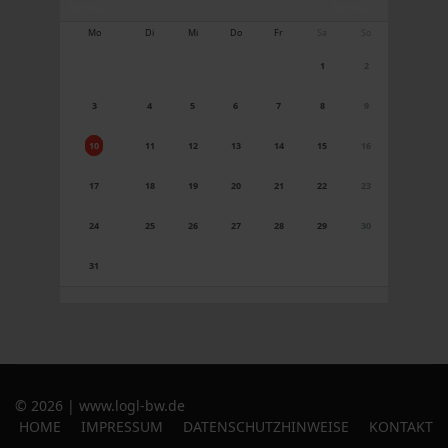
Mo
Di
Mi
Do
Fr
Sa
So
1
2
3
4
5
6
7
8
9
10
11
12
13
14
15
16
17
18
19
20
21
22
23
24
25
26
27
28
29
30
31
© 2026 | www.logl-bw.de
HOME
IMPRESSUM
DATENSCHUTZHINWEISE
KONTAKT