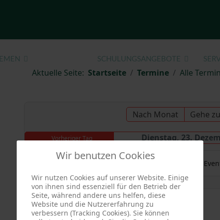
EMEN
TERMINE
SCHULUNGSANGEBOTE
SERV
Aktuelle Seite:
Startseite
Termine
Alle Termin
Nach Monat
Gehe z
Dienstag, 23. Deze
Vorheriger Tag
Wir benutzen Cookies
Es wurden keine Even
Wir nutzen Cookies auf unserer Website. Einige
von ihnen sind essenziell für den Betrieb der
Seite, während andere uns helfen, diese
Website und die Nutzererfahrung zu
verbessern (Tracking Cookies). Sie können