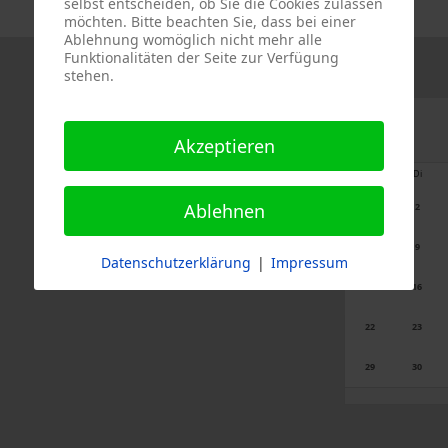
selbst entscheiden, ob Sie die Cookies zulassen
möchten. Bitte beachten Sie, dass bei einer
Ablehnung womöglich nicht mehr alle
Funktionalitäten der Seite zur Verfügung
stehen.
Akzeptieren
Mo
Di
Ablehnen
1
2
8
9
Datenschutzerklärung
|
Impressum
15
16
22
23
29
30