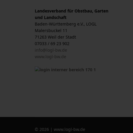
Landesverband für Obstbau, Garten
und Landschaft
Baden-Württemberg e.V., LOGL
Malersbuckel 11
71263 Weil der Stadt
07033 / 69 23 902
info@logl-bw.de
www.logl-bw.de
© 2026 | www.logl-bw.de