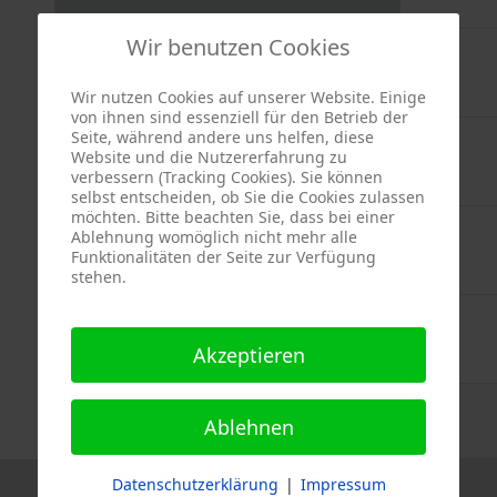
Wir benutzen Cookies
5
6
7
8
Wir nutzen Cookies auf unserer Website. Einige
von ihnen sind essenziell für den Betrieb der
Seite, während andere uns helfen, diese
12
13
14
15
Website und die Nutzererfahrung zu
verbessern (Tracking Cookies). Sie können
selbst entscheiden, ob Sie die Cookies zulassen
möchten. Bitte beachten Sie, dass bei einer
19
20
21
22
Ablehnung womöglich nicht mehr alle
Funktionalitäten der Seite zur Verfügung
stehen.
26
27
28
29
Akzeptieren
Alle Kategorien ...
Ablehnen
Datenschutzerklärung
|
Impressum