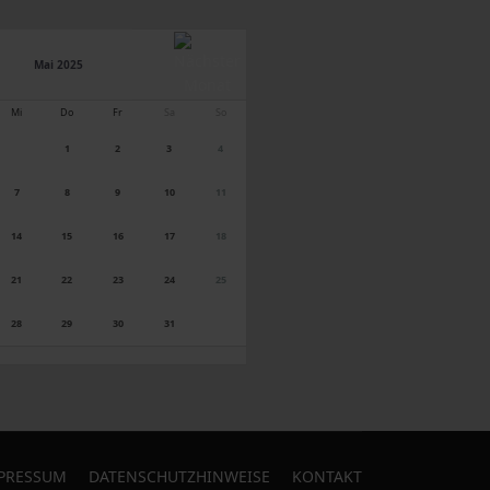
Mai 2025
Mi
Do
Fr
Sa
So
1
2
3
4
7
8
9
10
11
14
15
16
17
18
21
22
23
24
25
28
29
30
31
PRESSUM
DATENSCHUTZHINWEISE
KONTAKT