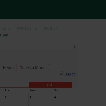
ICE
KONTAKT
SUCHEN
auen
Heute
Gehe zu Monat
Juni
Fre
Sam
Son
2
3
4