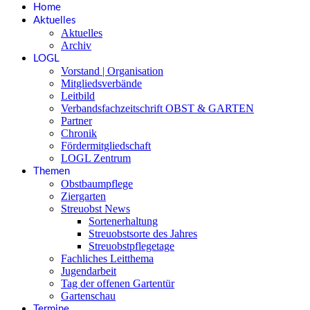
Home
Aktuelles
Aktuelles
Archiv
LOGL
Vorstand | Organisation
Mitgliedsverbände
Leitbild
Verbandsfachzeitschrift OBST & GARTEN
Partner
Chronik
Fördermitgliedschaft
LOGL Zentrum
Themen
Obstbaumpflege
Ziergarten
Streuobst News
Sortenerhaltung
Streuobstsorte des Jahres
Streuobstpflegetage
Fachliches Leitthema
Jugendarbeit
Tag der offenen Gartentür
Gartenschau
Termine