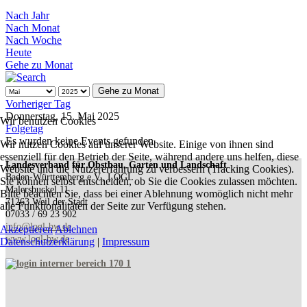
Nach Jahr
Nach Monat
Nach Woche
Heute
Gehe zu Monat
Gehe zu Monat
Vorheriger Tag
Donnerstag, 15. Mai 2025
Wir benutzen Cookies
Folgetag
Es wurden keine Events gefunden
Wir nutzen Cookies auf unserer Website. Einige von ihnen sind
essenziell für den Betrieb der Seite, während andere uns helfen, diese
Landesverband für Obstbau, Garten und Landschaft
Website und die Nutzererfahrung zu verbessern (Tracking Cookies).
Baden-Württemberg e.V., LOGL
Sie können selbst entscheiden, ob Sie die Cookies zulassen möchten.
Malersbuckel 11
Bitte beachten Sie, dass bei einer Ablehnung womöglich nicht mehr
71263 Weil der Stadt
alle Funktionalitäten der Seite zur Verfügung stehen.
07033 / 69 23 902
info@logl-bw.de
Akzeptieren
Ablehnen
www.logl-bw.de
Datenschutzerklärung
|
Impressum