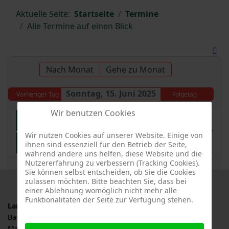
Aktuelle Seite:
Startseite
Termine
Alle Termine auf einen Blick
Nach Monat
Gehe zu Monat
Sonntag, 15. Juni 2025
Vorheriger Tag
Folgetag
Wir benutzen Cookies
Gartenschau in Freudenstadt & Baiersbronn, Baden-Württemberg
Wir nutzen Cookies auf unserer Website. Einige von
Landeswettbewerb BW blüht
ihnen sind essenziell für den Betrieb der Seite,
während andere uns helfen, diese Website und die
Nutzererfahrung zu verbessern (Tracking Cookies).
Sie können selbst entscheiden, ob Sie die Cookies
zulassen möchten. Bitte beachten Sie, dass bei
einer Ablehnung womöglich nicht mehr alle
Funktionalitäten der Seite zur Verfügung stehen.
Landesverband für Obstbau, Garten und Landschaft
Baden-Württemberg e.V., LOGL
Malersbuckel 11