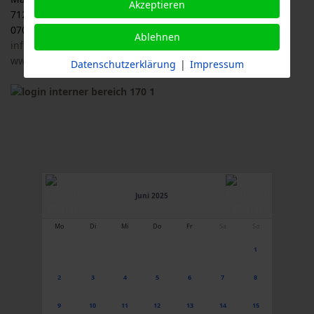
Akzeptieren
71263 Weil der Stadt
07033 / 69 23 902
Ablehnen
info@logl-bw.de
www.logl-bw.de
Datenschutzerklärung
|
Impressum
Juni 2025
Mo
Di
Mi
Do
Fr
Sa
So
1
2
3
4
5
6
7
8
9
10
11
12
13
14
15