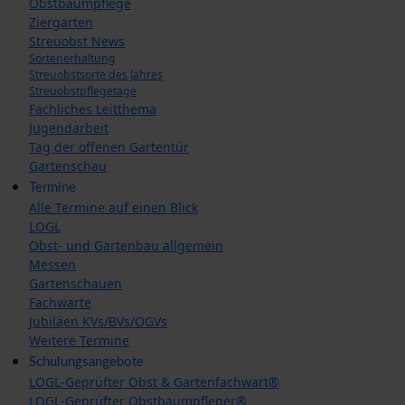
Obstbaumpflege
Ziergarten
Streuobst News
Sortenerhaltung
Streuobstsorte des Jahres
Streuobstpflegetage
Fachliches Leitthema
Jugendarbeit
Tag der offenen Gartentür
Gartenschau
Termine
Alle Termine auf einen Blick
LOGL
Obst- und Gartenbau allgemein
Messen
Gartenschauen
Fachwarte
Jubiläen KVs/BVs/OGVs
Weitere Termine
Schulungsangebote
LOGL-Geprüfter Obst & Gartenfachwart®
LOGL-Geprüfter Obstbaumpfleger®