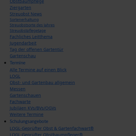
Obstbaumpflege
Ziergarten
Streuobst News
Sortenerhaltung
Streuobstsorte des Jahres
Streuobstpflegetage
Fachliches Leitthema
Jugendarbeit
Tag der offenen Gartentür
Gartenschau
Termine
Alle Termine auf einen Blick
LOGL
Obst- und Gartenbau allgemein
Messen
Gartenschauen
Fachwarte
Jubiläen KVs/BVs/OGVs
Weitere Termine
Schulungsangebote
LOGL-Geprüfter Obst & Gartenfachwart®
LOGL-Geprüfter Obstbaumpfleger®