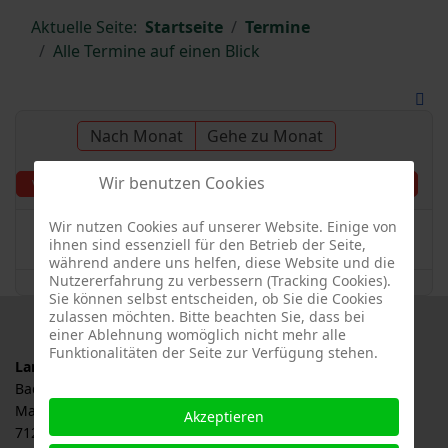
Aktuelle Seite:
Startseite
Termine
Alle Termine auf einen Blick
Nach Monat
Gehe zu Monat
Wir benutzen Cookies
Donnerstag, 22. August
Vorheriger Tag
Folgetag
2024
Wir nutzen Cookies auf unserer Website. Einige von
Es wurden keine Events gefunden
ihnen sind essenziell für den Betrieb der Seite,
während andere uns helfen, diese Website und die
Nutzererfahrung zu verbessern (Tracking Cookies).
Sie können selbst entscheiden, ob Sie die Cookies
zulassen möchten. Bitte beachten Sie, dass bei
einer Ablehnung womöglich nicht mehr alle
Funktionalitäten der Seite zur Verfügung stehen.
Landesverband für Obstbau, Garten und Landschaft
Baden-Württemberg e.V., LOGL
Malersbuckel 11
Akzeptieren
71263 Weil der Stadt