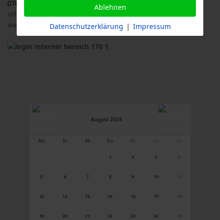
07033 / 69 23 902
Ablehnen
info@logl-bw.de
www.logl-bw.de
Datenschutzerklärung
|
Impressum
August 2024
Mo
Di
Mi
Do
Fr
Sa
So
1
2
3
4
5
6
7
8
9
10
11
12
13
14
15
16
17
18
19
20
21
22
23
24
25