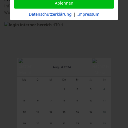
Ablehnen
info@logl-bw.de
www.logl-bw.de
Datenschutzerklärung
|
Impressum
August 2024
Mo
Di
Mi
Do
Fr
Sa
So
1
2
3
4
5
6
7
8
9
10
11
12
13
14
15
16
17
18
19
20
21
22
23
24
25