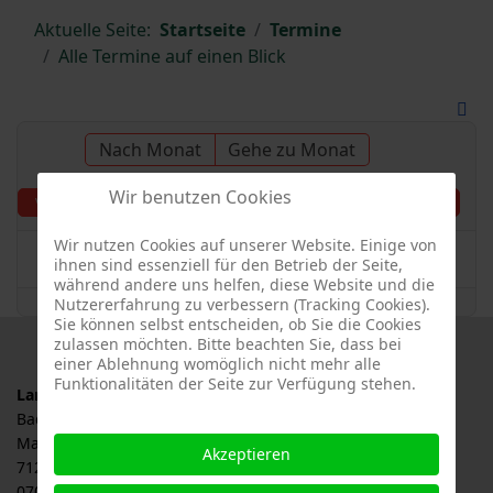
Aktuelle Seite:
Startseite
Termine
Alle Termine auf einen Blick
Nach Monat
Gehe zu Monat
Wir benutzen Cookies
Freitag, 23. August 2024
Vorheriger Tag
Folgetag
Wir nutzen Cookies auf unserer Website. Einige von
Es wurden keine Events gefunden
ihnen sind essenziell für den Betrieb der Seite,
während andere uns helfen, diese Website und die
Nutzererfahrung zu verbessern (Tracking Cookies).
Sie können selbst entscheiden, ob Sie die Cookies
zulassen möchten. Bitte beachten Sie, dass bei
einer Ablehnung womöglich nicht mehr alle
Funktionalitäten der Seite zur Verfügung stehen.
Landesverband für Obstbau, Garten und Landschaft
Baden-Württemberg e.V., LOGL
Malersbuckel 11
Akzeptieren
71263 Weil der Stadt
07033 / 69 23 902