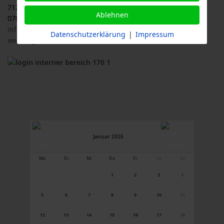
71263 Weil der Stadt
Ablehnen
07033 / 69 23 902
info@logl-bw.de
Datenschutzerklärung
|
Impressum
www.logl-bw.de
Januar 2026
Mo
Di
Mi
Do
Fr
Sa
So
1
2
3
4
5
6
7
8
9
10
11
12
13
14
15
16
17
18