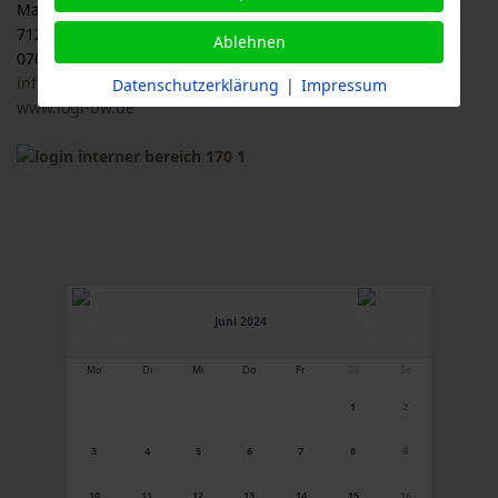
Malersbuckel 11
71263 Weil der Stadt
Ablehnen
07033 / 69 23 902
info@logl-bw.de
Datenschutzerklärung
|
Impressum
www.logl-bw.de
Juni 2024
Mo
Di
Mi
Do
Fr
Sa
So
1
2
3
4
5
6
7
8
9
10
11
12
13
14
15
16