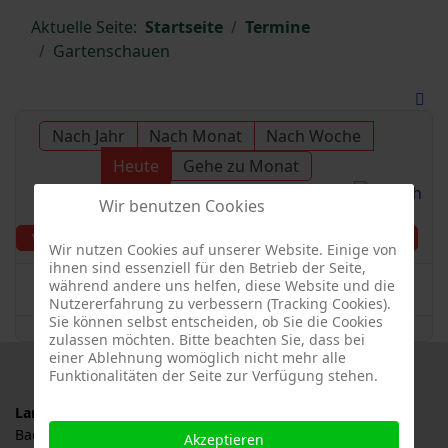
Aktuelle Seite:
Startseite
Termine
Gartenschauen
Nach Jahr
Nach Monat
Nach Woche
Heute
Gehe zu Monat
Wir benutzen Cookies
Freitag, 07. Juni 2024
Vorheriger Tag
Folgetag
Wir nutzen Cookies auf unserer Website. Einige von
ihnen sind essenziell für den Betrieb der Seite,
während andere uns helfen, diese Website und die
Es wurden keine Events gefunden
Nutzererfahrung zu verbessern (Tracking Cookies).
Sie können selbst entscheiden, ob Sie die Cookies
zulassen möchten. Bitte beachten Sie, dass bei
einer Ablehnung womöglich nicht mehr alle
Funktionalitäten der Seite zur Verfügung stehen.
Landesverband für Obstbau, Garten und Landschaft
Baden-Württemberg e.V., LOGL
Akzeptieren