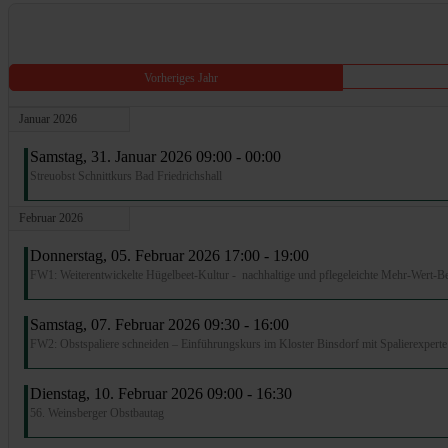
Vorheriges Jahr
Januar 2026
Samstag, 31. Januar 2026 09:00 - 00:00
Streuobst Schnittkurs Bad Friedrichshall
Februar 2026
Donnerstag, 05. Februar 2026 17:00 - 19:00
FW1: Weiterentwickelte Hügelbeet-Kultur - nachhaltige und pflegeleichte Mehr-Wert-B
Samstag, 07. Februar 2026 09:30 - 16:00
FW2: Obstspaliere schneiden – Einführungskurs im Kloster Binsdorf mit Spalierexperte
Dienstag, 10. Februar 2026 09:00 - 16:30
56. Weinsberger Obstbautag