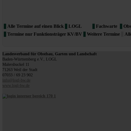
Alle Termine auf einen Blick
LOGL
Fachwarte
Obs
Termine nur Funktionsträger KV/BV
Weitere Termine
All
Landesverband für Obstbau, Garten und Landschaft
Baden-Württemberg e.V., LOGL
Malersbuckel 11
71263 Weil der Stadt
07033 / 69 23 902
info@logl-bw.de
www.logl-bw.de