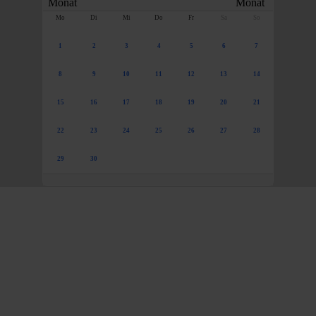
Mo
Di
Mi
Do
Fr
Sa
So
1
2
3
4
5
6
7
8
9
10
11
12
13
14
15
16
17
18
19
20
21
22
23
24
25
26
27
28
29
30