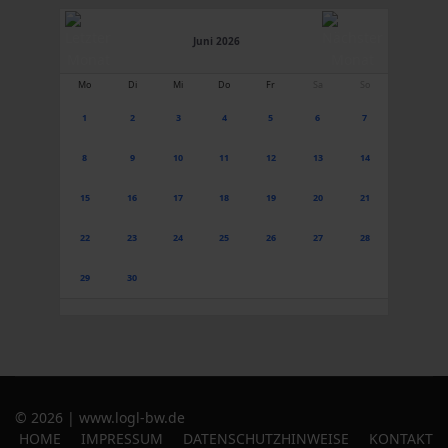
Juni 2026
Mo
Di
Mi
Do
Fr
Sa
So
1
2
3
4
5
6
7
8
9
10
11
12
13
14
15
16
17
18
19
20
21
22
23
24
25
26
27
28
29
30
© 2026 | www.logl-bw.de
HOME
IMPRESSUM
DATENSCHUTZHINWEISE
KONTAKT