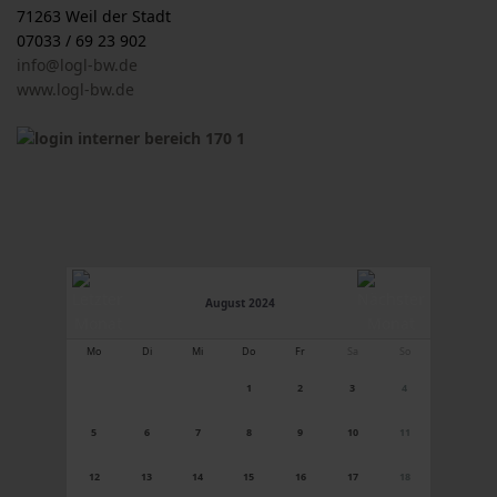
71263 Weil der Stadt
07033 / 69 23 902
info@logl-bw.de
www.logl-bw.de
August 2024
Mo
Di
Mi
Do
Fr
Sa
So
1
2
3
4
5
6
7
8
9
10
11
12
13
14
15
16
17
18