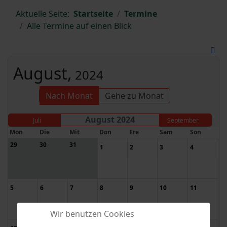
Aktuelle Seite:
Startseite
Termine
Alle Termine auf einen Blick
August,
2024
Nach Monat
Gehe zu Monat
August 2024
Juli
September
Mon
Die
Mit
Don
Fre
Sam
Son
29
30
31
1
2
3
4
5
6
7
8
9
10
11
Wir benutzen Cookies