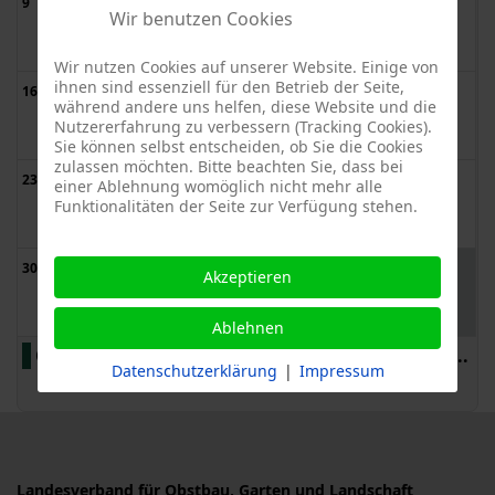
9
10
11
12
13
14
15
Wir benutzen Cookies
Wir nutzen Cookies auf unserer Website. Einige von
ihnen sind essenziell für den Betrieb der Seite,
16
17
18
19
20
21
22
während andere uns helfen, diese Website und die
Nutzererfahrung zu verbessern (Tracking Cookies).
Sie können selbst entscheiden, ob Sie die Cookies
zulassen möchten. Bitte beachten Sie, dass bei
23
24
25
26
27
28
29
einer Ablehnung womöglich nicht mehr alle
Funktionalitäten der Seite zur Verfügung stehen.
1
2
3
4
5
30
31
Akzeptieren
Ablehnen
Obst- & Gartenbau allgemein
Alle Kategorien ...
Datenschutzerklärung
|
Impressum
Landesverband für Obstbau, Garten und Landschaft