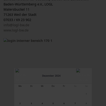
Baden-Württemberg e.V., LOGL
Malersbuckel 11
71263 Weil der Stadt
07033 / 69 23 902
info@logl-bw.de
www.logl-bw.de
Dezember 2024
Mo
Di
Mi
Do
Fr
Sa
So
1
2
3
4
5
6
7
8