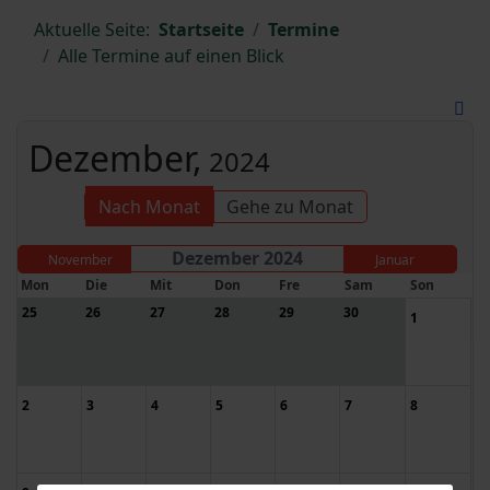
Aktuelle Seite:
Startseite
Termine
Alle Termine auf einen Blick
Dezember,
2024
Nach Monat
Gehe zu Monat
Dezember 2024
November
Januar
Mon
Die
Mit
Don
Fre
Sam
Son
25
26
27
28
29
30
1
2
3
4
5
6
7
8