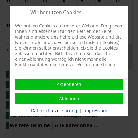
11
12
13
14
15
16
17
Wir benutzen Cookies
Wir nutzen Cookies auf unserer Website. Einige von
18
19
20
21
22
23
24
ihnen sind essenziell für den Betrieb der Seite,
während andere uns helfen, diese Website und die
Nutzererfahrung zu verbessern (Tracking Cookies).
Sie können selbst entscheiden, ob Sie die Cookies
1
25
26
27
28
29
30
zulassen möchten. Bitte beachten Sie, dass bei
einer Ablehnung womöglich nicht mehr alle
Funktionalitäten der Seite zur Verfügung stehen.
Alle Termine auf einen Blick
LOGL
Akzeptieren
Fachwarte
Obst- & Gartenbau allgemein
Jubiläen KVs / BVs / OGVs
Gartenschauen
Ablehnen
Messen
Termine nur Funktionsträger OGV
Datenschutzerklärung
|
Impressum
Termine nur Funktionsträger KV/BV
Weitere Termine
Alle Kategorien ...