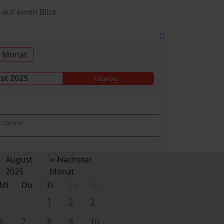
 auf einen Blick
u Monat
st 2025
Folgetag
ersbronn
August
2025
Mi
Do
Fr
Sa
So
1
2
3
6
7
8
9
10