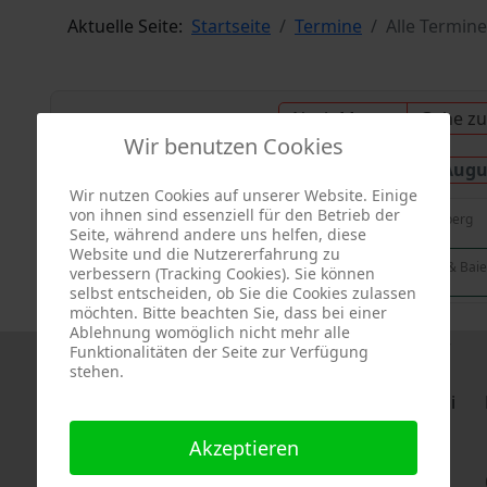
Aktuelle Seite:
Startseite
Termine
Alle Termine
Nach Monat
Gehe z
Wir benutzen Cookies
Samstag, 09. Augu
Vorheriger Tag
Wir nutzen Cookies auf unserer Website. Einige
von ihnen sind essenziell für den Betrieb der
Gartenschau in Freudenstadt & Baiersbronn, Baden-Württemberg
Seite, während andere uns helfen, diese
Website und die Nutzererfahrung zu
Beratungstermin vom BOGL Gartenschau 2025 Freudenstadt & Bai
verbessern (Tracking Cookies). Sie können
selbst entscheiden, ob Sie die Cookies zulassen
möchten. Bitte beachten Sie, dass bei einer
Ablehnung womöglich nicht mehr alle
Funktionalitäten der Seite zur Verfügung
stehen.
Mo
Di
Akzeptieren
4
5