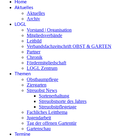
Home
Aktuelles
Aktuelles
Archiv
LOGL
Vorstand | Organisation
Mitgliedsverbände
Leitbild
Verbandsfachzeitschrift OBST & GARTEN
Partner
Chronik
Fördermitgliedschaft
LOGL Zentrum
Themen
Obstbaumpflege
Ziergarten
Streuobst News
Sortenerhaltung
Streuobstsorte des Jahres
Streuobstpflegetage
Fachliches Leitthema
Jugendarbeit
Tag der offenen Gartentür
Gartenschau
Termine