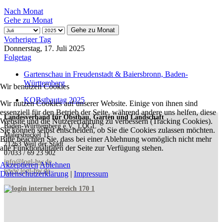
Nach Monat
Gehe zu Monat
Gehe zu Monat
Vorheriger Tag
Donnerstag, 17. Juli 2025
Folgetag
Gartenschau in Freudenstadt & Baiersbronn, Baden-
Württemberg
Wir benutzen Cookies
KOBstbautag 2025
Wir nutzen Cookies auf unserer Website. Einige von ihnen sind
essenziell für den Betrieb der Seite, während andere uns helfen, diese
Landesverband für Obstbau, Garten und Landschaft
Website und die Nutzererfahrung zu verbessern (Tracking Cookies).
Baden-Württemberg e.V., LOGL
Sie können selbst entscheiden, ob Sie die Cookies zulassen möchten.
Malersbuckel 11
Bitte beachten Sie, dass bei einer Ablehnung womöglich nicht mehr
71263 Weil der Stadt
alle Funktionalitäten der Seite zur Verfügung stehen.
07033 / 69 23 902
info@logl-bw.de
Akzeptieren
Ablehnen
www.logl-bw.de
Datenschutzerklärung
|
Impressum