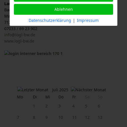
Landesverband für Obstbau, Garten und Landschaft
Ablehnen
Baden-Württemberg e.V., LOGL
Malersbuckel 11
Datenschutzerklärung
|
Impressum
71263 Weil der Stadt
07033 / 69 23 902
info@logl-bw.de
www.logl-bw.de
Juli 2025
Mo
Di
Mi
Do
Fr
Sa
So
1
2
3
4
5
6
7
8
9
10
11
12
13