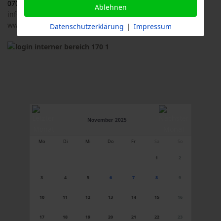
07033 / 69 23 902
Ablehnen
info@logl-bw.de
www.logl-bw.de
Datenschutzerklärung
|
Impressum
November 2025
Mo
Di
Mi
Do
Fr
Sa
So
1
2
3
4
5
6
7
8
9
10
11
12
13
14
15
16
17
18
19
20
21
22
23