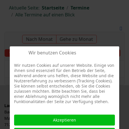
Aktuelle Seite:
Startseite
Termine
Alle Termine auf einen Blick
Nach Monat
Gehe zu Monat
Wir benutzen Cookies
Donnerstag, 20.
Vorheriger Tag
Folgetag
November 2025
Wir nutzen Cookies auf unserer Website. Einige von
Es wurden keine Events gefunden
ihnen sind essenziell für den Betrieb der Seite,
während andere uns helfen, diese Website und die
Nutzererfahrung zu verbessern (Tracking Cookies).
Sie können selbst entscheiden, ob Sie die Cookies
zulassen möchten. Bitte beachten Sie, dass bei
einer Ablehnung womöglich nicht mehr alle
Funktionalitäten der Seite zur Verfügung stehen.
Landesverband für Obstbau, Garten und Landschaft
Baden-Württemberg e.V., LOGL
Malersbuckel 11
Akzeptieren
71263 Weil der Stadt