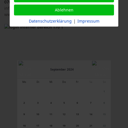
07033 / 69 23 902
info@logl-bw.de
Ablehnen
www.logl-bw.de
Datenschutzerklärung
|
Impressum
September 2024
Mo
Di
Mi
Do
Fr
Sa
So
1
2
3
4
5
6
7
8
9
10
11
12
13
14
15
16
17
18
19
20
21
22