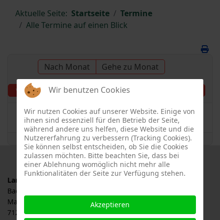
Aktuelle Seite:
Startseite
Termine
Alle Termine auf einen Blick
Nach Monat
Gehe zu Monat
Wir benutzen Cookies
Samstag, 03. August
Vorheriger Tag
Folgetag
2024
Wir nutzen Cookies auf unserer Website. Einige von
Es wurden keine Events gefunden
ihnen sind essenziell für den Betrieb der Seite,
während andere uns helfen, diese Website und die
Nutzererfahrung zu verbessern (Tracking Cookies).
Sie können selbst entscheiden, ob Sie die Cookies
zulassen möchten. Bitte beachten Sie, dass bei
einer Ablehnung womöglich nicht mehr alle
Funktionalitäten der Seite zur Verfügung stehen.
Landesverband für Obstbau, Garten und Landschaft
Baden-Württemberg e.V., LOGL
Malersbuckel 11
Akzeptieren
71263 Weil der Stadt