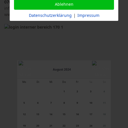
07033 / 69 23 902
Ablehnen
info@logl-bw.de
www.logl-bw.de
Datenschutzerklärung
|
Impressum
August 2024
Mo
Di
Mi
Do
Fr
Sa
So
1
2
3
4
5
6
7
8
9
10
11
12
13
14
15
16
17
18
19
20
21
22
23
24
25