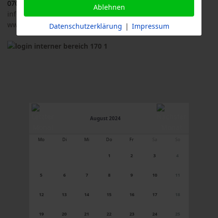
07033 / 69 23 902
Ablehnen
info@logl-bw.de
www.logl-bw.de
Datenschutzerklärung
|
Impressum
August 2024
Mo
Di
Mi
Do
Fr
Sa
So
1
2
3
4
5
6
7
8
9
10
11
12
13
14
15
16
17
18
19
20
21
22
23
24
25