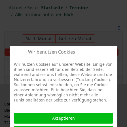
Aktuelle Seite:
Startseite
Termine
Alle Termine auf einen Blick
Nach Monat
Gehe zu Monat
Wir benutzen Cookies
Montag, 26. August
Vorheriger Tag
Folgetag
2024
Wir nutzen Cookies auf unserer Website. Einige von
Es wurden keine Events gefunden
ihnen sind essenziell für den Betrieb der Seite,
während andere uns helfen, diese Website und die
Nutzererfahrung zu verbessern (Tracking Cookies).
Sie können selbst entscheiden, ob Sie die Cookies
zulassen möchten. Bitte beachten Sie, dass bei
einer Ablehnung womöglich nicht mehr alle
Funktionalitäten der Seite zur Verfügung stehen.
Landesverband für Obstbau, Garten und Landschaft
Baden-Württemberg e.V., LOGL
Malersbuckel 11
Akzeptieren
71263 Weil der Stadt