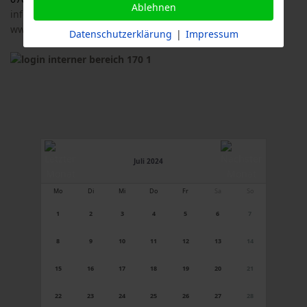
Ablehnen
info@logl-bw.de
www.logl-bw.de
Datenschutzerklärung
|
Impressum
Juli 2024
Mo
Di
Mi
Do
Fr
Sa
So
1
2
3
4
5
6
7
8
9
10
11
12
13
14
15
16
17
18
19
20
21
22
23
24
25
26
27
28