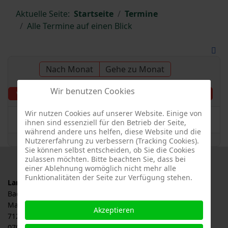
Aktuelle Seite:
Startseite
Termine
Alle Termine auf einen Blick
Nach Monat
Gehe zu Monat
Wir benutzen Cookies
Montag, 01. Juli 2024
Vorheriger Tag
Folgetag
Wir nutzen Cookies auf unserer Website. Einige von
Es wurden keine Events gefunden
ihnen sind essenziell für den Betrieb der Seite,
während andere uns helfen, diese Website und die
Nutzererfahrung zu verbessern (Tracking Cookies).
Sie können selbst entscheiden, ob Sie die Cookies
zulassen möchten. Bitte beachten Sie, dass bei
einer Ablehnung womöglich nicht mehr alle
Funktionalitäten der Seite zur Verfügung stehen.
Landesverband für Obstbau, Garten und Landschaft
Baden-Württemberg e.V., LOGL
Malersbuckel 11
Akzeptieren
71263 Weil der Stadt
07033 / 69 23 902