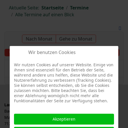
Aktuelle Seite:
Startseite
Termine
Alle Termine auf einen Blick
Nach Monat
Gehe zu Monat
Wir benutzen Cookies
Donnerstag, 02. Mai
Vorheriger Tag
Folgetag
2024
Wir nutzen Cookies auf unserer Website. Einige von
Es wurden keine Events gefunden
ihnen sind essenziell für den Betrieb der Seite,
während andere uns helfen, diese Website und die
Nutzererfahrung zu verbessern (Tracking Cookies).
Sie können selbst entscheiden, ob Sie die Cookies
zulassen möchten. Bitte beachten Sie, dass bei
einer Ablehnung womöglich nicht mehr alle
Funktionalitäten der Seite zur Verfügung stehen.
Landesverband für Obstbau, Garten und Landschaft
Baden-Württemberg e.V., LOGL
Malersbuckel 11
Akzeptieren
71263 Weil der Stadt