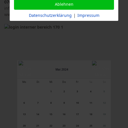
07033 / 69 23 902
Ablehnen
info@logl-bw.de
www.logl-bw.de
Datenschutzerklärung
|
Impressum
Mai 2024
Mo
Di
Mi
Do
Fr
Sa
So
1
2
3
4
5
6
7
8
9
10
11
12
13
14
15
16
17
18
19
20
21
22
23
24
25
26