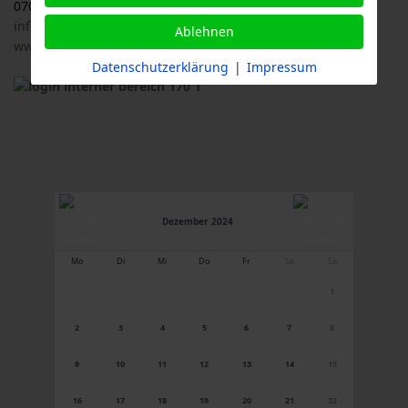
07033 / 69 23 902
info@logl-bw.de
Ablehnen
www.logl-bw.de
Datenschutzerklärung
|
Impressum
Dezember 2024
Mo
Di
Mi
Do
Fr
Sa
So
1
2
3
4
5
6
7
8
9
10
11
12
13
14
15
16
17
18
19
20
21
22