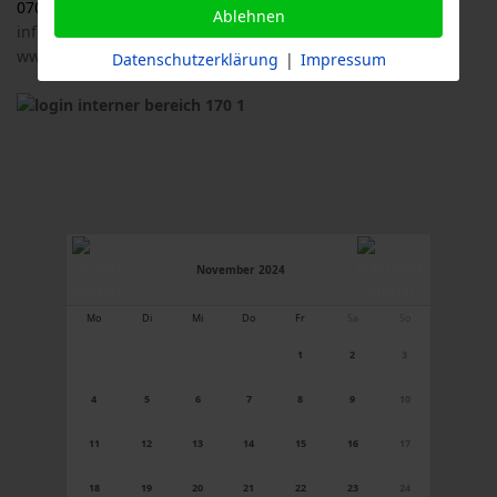
07033 / 69 23 902
Ablehnen
info@logl-bw.de
www.logl-bw.de
Datenschutzerklärung
|
Impressum
November 2024
Mo
Di
Mi
Do
Fr
Sa
So
1
2
3
4
5
6
7
8
9
10
11
12
13
14
15
16
17
18
19
20
21
22
23
24