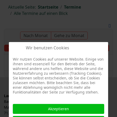
Aktuelle Seite:
Startseite
Termine
Alle Termine auf einen Blick
Nach Monat
Gehe zu Monat
Wir benutzen Cookies
Freitag, 22. November
Vorheriger Tag
Folgetag
2024
Wir nutzen Cookies auf unserer Website. Einige von
Es wurden keine Events gefunden
ihnen sind essenziell für den Betrieb der Seite,
während andere uns helfen, diese Website und die
Nutzererfahrung zu verbessern (Tracking Cookies).
Sie können selbst entscheiden, ob Sie die Cookies
zulassen möchten. Bitte beachten Sie, dass bei
einer Ablehnung womöglich nicht mehr alle
Funktionalitäten der Seite zur Verfügung stehen.
Landesverband für Obstbau, Garten und Landschaft
Baden-Württemberg e.V., LOGL
Malersbuckel 11
Akzeptieren
71263 Weil der Stadt