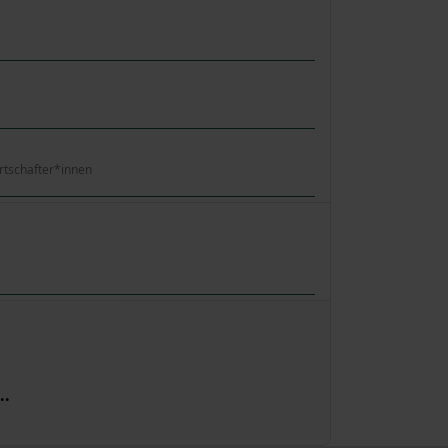
rtschafter*innen
te der Paginierungsliste
..