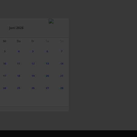
Juni 2026
Mi
Do
Fr
Sa
So
3
4
5
6
7
10
11
12
13
14
17
18
19
20
21
24
25
26
27
28