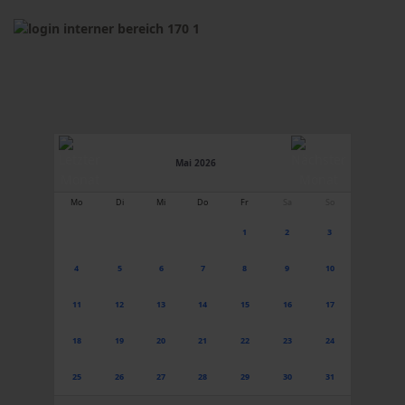
Mai 2026
Mo
Di
Mi
Do
Fr
Sa
So
1
2
3
4
5
6
7
8
9
10
11
12
13
14
15
16
17
18
19
20
21
22
23
24
25
26
27
28
29
30
31