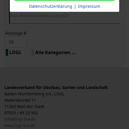
Freitag, 11. Dezember 2026 - Samstag, 12.
Datenschutzerklärung
|
Impressum
Dezember 2026
Kreis-/Bezirksvorständetagung 2026
Limite der Paginierungsliste
Anzeige #
LOGL
Alle Kategorien ...
Landesverband für Obstbau, Garten und Landschaft
Baden-Württemberg e.V., LOGL
Malersbuckel 11
71263 Weil der Stadt
07033 / 69 23 902
info@logl-bw.de
www.logl-bw.de