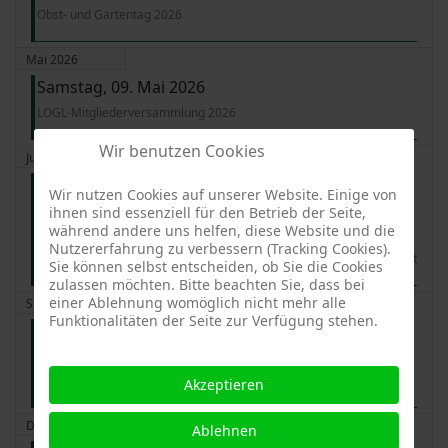
Obst- und Gartentag 2026
Mai 2026
Samstag, 09. Mai 2026
LOGL-Mitgliederversammlung 2026
Wir benutzen Cookies
Juni 2026
Freitag, 19. Juni 2026 - Sonntag, 21. Juni 2026
Wir nutzen Cookies auf unserer Website. Einige von
09:00 - 18:00
ihnen sind essenziell für den Betrieb der Seite,
während andere uns helfen, diese Website und die
Klimaresiliente Streuobstwiesen: Pilotseminar für Fachwarte,
Nutzererfahrung zu verbessern (Tracking Cookies).
Obstbaumpfleger und Interessierte im LOGL-Zentrum Weil der Stadt
Sie können selbst entscheiden, ob Sie die Cookies
zulassen möchten. Bitte beachten Sie, dass bei
einer Ablehnung womöglich nicht mehr alle
September 2026
Funktionalitäten der Seite zur Verfügung stehen.
Samstag, 26. September 2026 11:00 - 16:00
Sortenbestimmung mit Sortenexperte Hans-Thomas Bosch auf der
Landesgartenschau Ellwangen
Akzeptieren
Dezember 2026
Ablehnen