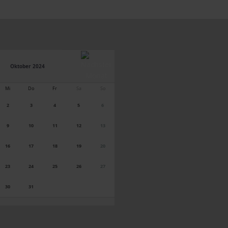
Oktober 2024
Mi
Do
Fr
Sa
So
2
3
4
5
6
9
10
11
12
13
16
17
18
19
20
23
24
25
26
27
30
31