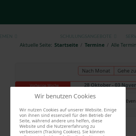
EMEN
TERMINE
SCHULUNGSANGEBOTE
SERV
Aktuelle Seite:
Startseite
Termine
Alle Termin
Nach Monat
Gehe z
28 Oktober - 03 Nove
Vorherige Woche
Wir benutzen Cookies
Es wurden keine Even
Wir nutzen Cookies auf unserer Website. Einige
von ihnen sind essenziell für den Betrieb der
Seite, während andere uns helfen, diese
Website und die Nutzererfahrung zu
verbessern (Tracking Cookies). Sie können