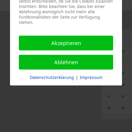
selbst entscheiden, ob Sie die Cookies zulassen
möchten. Bitte beachten Sie, dass bei einer
Ablehnung womöglich nicht mehr alle
Funktionalitäten der Seite zur Verfügung
stehen.
Akzeptieren
Mo
Di
Ablehnen
1
7
8
Datenschutzerklärung
|
Impressum
14
15
21
22
28
29